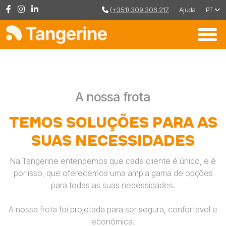
(+351) 309 306 217
Ajuda
PT
A nossa frota
Temos soluções para as
suas necessidades
Na Tangerine entendemos que cada cliente é único, e é
por isso, que oferecemos uma ampla gama de opções
para todas as suas necessidades.
A nossa frota foi projetada para ser segura, confortavel e
económica.